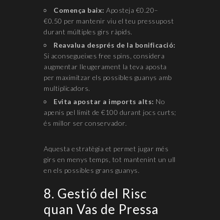
Comença baix:
Aposteja €0.20–
€0.50 per mantenir viu el teu pressupost
durant múltiples girs ràpids.
Reavalua després de la bonificació:
Si aconsegueixes free spins, considera
augmentar lleugerament la teva aposta
per maximitzar els possibles guanys amb
multiplicadors.
Evita apostar a imports alts:
No
apenis pel límit de €100 durant jocs curts;
és millor ser conservador.
Aquesta estratègia et permet jugar més
girs en menys temps, tot mantenint un ull
en els possibles grans guanys.
8. Gestió del Risc
quan Vas de Pressa