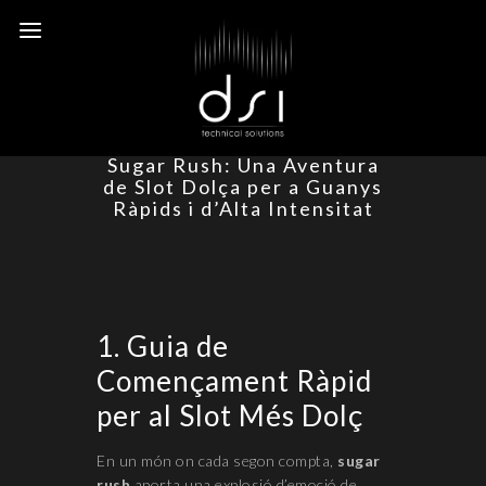
Sugar Rush: Una Aventura
de Slot Dolça per a Guanys
Ràpids i d’Alta Intensitat
1. Guia de
Començament Ràpid
per al Slot Més Dolç
En un món on cada segon compta,
sugar
rush
aporta una explosió d’emoció de