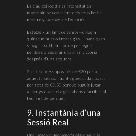
La clau del joc d’alta intensitat és
mantenir-se conscient dels teus límits
mentre gaudeixes de l’emoció.
Estableix un límit de temps—diguem
quinze minuts o trenta girs—i para quan
s’hagi assolit, en lloc de perseguir
pèrdues o esperar una gran victòria
després d’una sequera.
Si el teu pressupost és de €20 per a
aquesta sessió, mantingues cada aposta
per sota de €0.50 perquè puguis jugar
almenys quaranta girs abans d’arribar al
teu límit de pèrdues.
9. Instantània d’una
Sessió Real
Una jugadora anomenada Maya seu a la