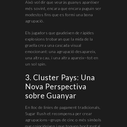
Això vol dir que veuràs guanys aparèixer
més sovint, encara que encara puguin ser
modestos fins que es formi una bona
agrupació.
Els jugadors que gaudeixen de ràpides
explosions trobaran que la mida de la
graella crea una cascada visual
emocionant: una agrupació desapareix,
una altra cau, i una altra apareix—tot en
un sol spin.
3. Cluster Pays: Una
Nova Perspectiva
sobre Guanyar
En lloc de línies de pagament tradicionals,
Sugar Rush et recompensa per crear
agrupacions—grups de cinc o més símbols
que coincideixen i que toquen horitzontal