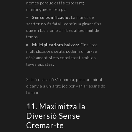
només perquè estàs esperant;
mantingues el teu pla.
Sense bonificació:
La manca de
scatter no és fatal—continua girant fins
que en facis un o arribes al teu límit de
temps.
Multiplicadors baixos:
Fins i tot
multiplicadors petits poden sumar-se
ràpidament si ets consistent amb les
teves apostes.
Si la frustració s’acumula, para un minut
o canvia a un altre joc per variar abans de
tornar.
11. Maximitza la
Diversió Sense
Cremar-te