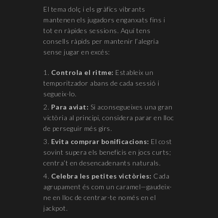
El tema dolç i els gràfics vibrants
mantenen els jugadors enganxats fins i
tot en ràpides sessions. Aquí tens
consells ràpids per mantenir l’alegria
sense jugar en excés:
Controla el ritme:
Estableix un
temporitzador abans de cada sessió i
segueix-lo.
Para aviat:
Si aconsegueixes una gran
victòria al principi, considera parar en lloc
de perseguir més girs.
Evita comprar bonificacions:
El cost
sovint supera els beneficis en jocs curts;
centra’t en desencadenants naturals.
Celebra les petites victòries:
Cada
agrupament és com un caramel—gaudeix-
ne en lloc de centrar-te només en el
jackpot.