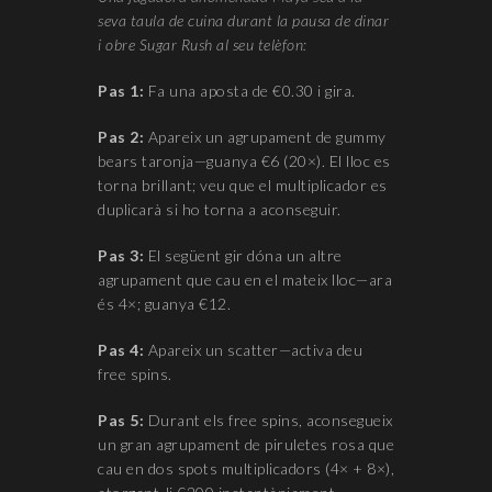
seva taula de cuina durant la pausa de dinar
i obre Sugar Rush al seu telèfon:
Pas 1:
Fa una aposta de €0.30 i gira.
Pas 2:
Apareix un agrupament de gummy
bears taronja—guanya €6 (20×). El lloc es
torna brillant; veu que el multiplicador es
duplicarà si ho torna a aconseguir.
Pas 3:
El següent gir dóna un altre
agrupament que cau en el mateix lloc—ara
és 4×; guanya €12.
Pas 4:
Apareix un scatter—activa deu
free spins.
Pas 5:
Durant els free spins, aconsegueix
un gran agrupament de piruletes rosa que
cau en dos spots multiplicadors (4× + 8×),