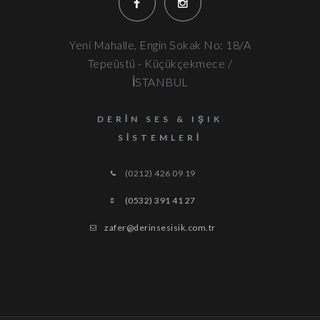
Yeni Mahalle, Engin Sokak No: 18/A
Tepeüstü - Küçükçekmece /
İSTANBUL
DERIN SES & IŞIK
SISTEMLERI
(0212) 426 09 19
(0532) 391 41 27
zafer@derinsesisik.com.tr