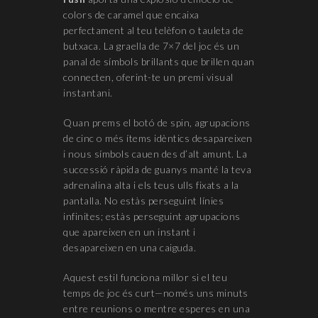
colors de caramel que encaixa
perfectament al teu telèfon o tauleta de
butxaca. La graella de 7×7 del joc és un
panal de símbols brillants que brillen quan
connecten, oferint-te un premi visual
instantani.
Quan prems el botó de spin, agrupacions
de cinc o més ítems idèntics desapareixen
i nous símbols cauen des d’alt amunt. La
successió ràpida de guanys manté la teva
adrenalina alta i els teus ulls fixats a la
pantalla. No estàs perseguint línies
infinites; estàs perseguint agrupacions
que apareixen en un instant i
desapareixen en una caiguda.
Aquest estil funciona millor si el teu
temps de joc és curt—només uns minuts
entre reunions o mentre esperes en una