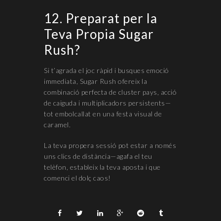
12. Preparat per la
Teva Propia Sugar
Rush?
Si t’agrada el joc ràpid i busques emoció
immediata, Sugar Rush ofereix la
combinació perfecta de cluster pays, acció
de caiguda i multiplicadors persistents—
tot embolcallat en una festa visual de
caramel.
La teva propera sessió pot estar a només
uns clics de distància—agafa el teu
telèfon, estableix la teva aposta i que
comenci el dolç caos!