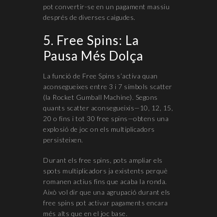
pot convertir-se en un pagament massiu
després de diverses caigudes.
5. Free Spins: La
Pausa Més Dolça
La funció de Free Spins s’activa quan
aconsegueixes entre 3 i 7 símbols scatter
(la Rocket Gumball Machine). Segons
quants scatter aconsegueixis—10, 12, 15,
20 o fins i tot 30 free spins—obtens una
explosió de joc on els multiplicadors
persisteixen.
Durant els free spins, pots ampliar els
spots multiplicadors ja existents perquè
romanen actius fins que acaba la ronda.
Això vol dir que una agrupació durant els
free spins pot activar pagaments encara
més alts que en el joc base.