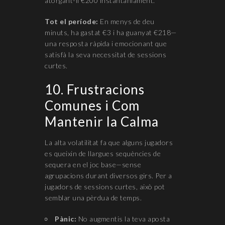
atorgant-li €200 instantàniament.
Tot el període:
En menys de deu
minuts, ha gastat €3 i ha guanyat €218—
una resposta ràpida i emocionant que
satisfà la seva necessitat de sessions
curtes.
10. Frustracions
Comunes i Com
Mantenir la Calma
La alta volatilitat fa que alguns jugadors
es queixin de llargues sequències de
sequera en el joc base—sense
agrupacions durant diversos girs. Per a
jugadors de sessions curtes, això pot
semblar una pèrdua de temps.
Pànic:
No augmentis la teva aposta